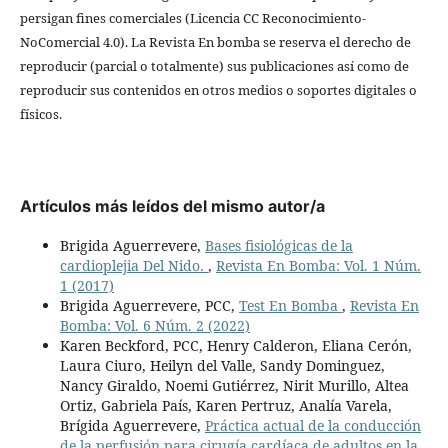
persigan fines comerciales (Licencia CC Reconocimiento-
NoComercial 4.0). La Revista En bomba se reserva el derecho de
reproducir (parcial o totalmente) sus publicaciones así como de
reproducir sus contenidos en otros medios o soportes digitales o
físicos.
Artículos más leídos del mismo autor/a
Brigida Aguerrevere,
Bases fisiológicas de la
cardioplejia Del Nido.
,
Revista En Bomba: Vol. 1 Núm.
1 (2017)
Brigida Aguerrevere, PCC,
Test En Bomba
,
Revista En
Bomba: Vol. 6 Núm. 2 (2022)
Karen Beckford, PCC, Henry Calderon, Eliana Cerón,
Laura Ciuro, Heilyn del Valle, Sandy Dominguez,
Nancy Giraldo, Noemi Gutiérrez, Nirit Murillo, Altea
Ortiz, Gabriela País, Karen Pertruz, Analía Varela,
Brígida Aguerrevere,
Práctica actual de la conducción
de la perfusión para cirugía cardíaca de adultos en la