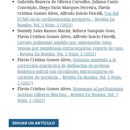
Gabriela Bezerra de Olivera Carvalho, Juliana Canto
Conceição, Diego Faria Marques Ferreira, Flavia
Cristina Gomes Alves, Alfredo Inácio Fiorelli,
Uso del
ECMO en la cardiomiopatía periparto.
,
Revista En
Bomba: Vol. 5 Núm. 1 (2021)
Daniely Sales Ramos Maciel, Rebeca Sampaio Goes,
Flavia Cristina Gomes Alves, Alfredo Inácio Fiorelli,
Lavado pulmonar asistido por oxigenación veno-
venosa por membrana extracorpórea: reporte de caso.
,
Revista En Bomba: Vol. 5 Núm. 2 (2021)
Flavia Cristina Gomes Alves,
Gestante sometido a la
corrección quirúrgica de disfunción de prótesis
biológica mitral con circulación extracorpórea en
carácter de urgencia.
,
Revista En Bomba: Vol. 1 Núm.
2 (2017)
Flavia Cristina Gomes Alves,
Homenaje al perfusionista
Antônio Gilberto Martins.
,
Revista En Bomba: Vol. 7
Núm. 1 (2023)
ENVIAR UN ARTÍCULO