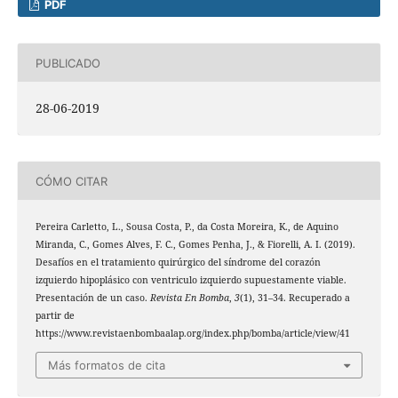
PDF
PUBLICADO
28-06-2019
CÓMO CITAR
Pereira Carletto, L., Sousa Costa, P., da Costa Moreira, K., de Aquino
Miranda, C., Gomes Alves, F. C., Gomes Penha, J., & Fiorelli, A. I. (2019).
Desafíos en el tratamiento quirúrgico del síndrome del corazón
izquierdo hipoplásico con ventriculo izquierdo supuestamente viable.
Presentación de un caso.
Revista En Bomba
,
3
(1), 31–34. Recuperado a
partir de
https://www.revistaenbombaalap.org/index.php/bomba/article/view/41
Más formatos de cita