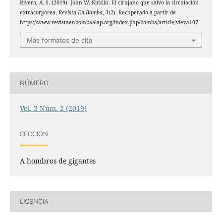
Rivero, A. S. (2019). John W. Kirklin. El cirujano que salvo la circulación
extracorpórea.
Revista En Bomba
,
3
(2). Recuperado a partir de
https://www.revistaenbombaalap.org/index.php/bomba/article/view/107
Más formatos de cita
NÚMERO
Vol. 3 Núm. 2 (2019)
SECCIÓN
A hombros de gigantes
LICENCIA