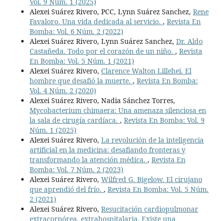
Vol. 9 Núm. 1 (2025)
Alexei Suárez Rivero, PCC, Lynn Suárez Sanchez,
Rene
Favaloro. Una vida dedicada al servicio.
,
Revista En
Bomba: Vol. 6 Núm. 2 (2022)
Alexei Suárez Rivero, Lynn Suárez Sanchez,
Dr. Aldo
Castañeda. Todo por el corazón de un niño.
,
Revista
En Bomba: Vol. 5 Núm. 1 (2021)
Alexei Suárez Rivero,
Clarence Walton Lillehei. El
hombre que desafió la muerte.
,
Revista En Bomba:
Vol. 4 Núm. 2 (2020)
Alexei Suárez Rivero, Nadia Sánchez Torres,
Mycobacterium chimaera: Una amenaza silenciosa en
la sala de cirugía cardíaca.
,
Revista En Bomba: Vol. 9
Núm. 1 (2025)
Alexei Suárez Rivero,
La revolución de la inteligencia
artificial en la medicina: desafiando fronteras y
transformando la atención médica.
,
Revista En
Bomba: Vol. 7 Núm. 2 (2023)
Alexei Suárez Rivero,
Wilfred G. Bigelow. El cirujano
que aprendió del frío.
,
Revista En Bomba: Vol. 5 Núm.
2 (2021)
Alexei Suárez Rivero,
Resucitación cardiopulmonar
extracorpórea, extrahospitalaria. Existe una